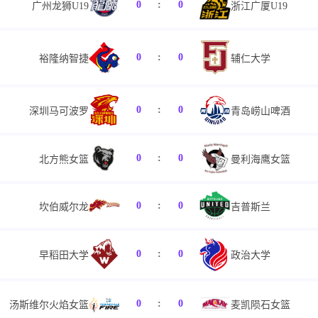
0
:
0
广州龙狮U19
浙江广厦U19
0
:
0
裕隆纳智捷
辅仁大学
0
:
0
深圳马可波罗
青岛崂山啤酒
0
:
0
北方熊女篮
曼利海鹰女篮
0
:
0
坎伯威尔龙
吉普斯兰
0
:
0
早稻田大学
政治大学
0
:
0
汤斯维尔火焰女篮
麦凯陨石女篮