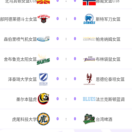
0
:
0
北马其顿女篮U18
挪威女篮U18
0
:
0
部阿德莱德斗士女篮
斯特军刀女篮
0
:
0
森伯里喷气机女篮
帕肯纳姆女篮
0
:
0
舍布鲁克太阳女篮
布林袋鼠女篮
0
:
0
泽泰琦大学女篮
恩德伦泰坦女篮
0
:
0
墨尔本猛虎
法兰克斯顿蓝调
0
:
0
虎尾科技大学
台湾啤酒