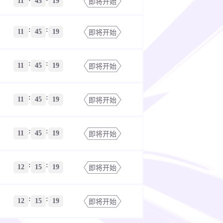
11
45
19
即将开始
:
:
11
45
19
即将开始
:
:
11
45
19
即将开始
:
:
11
45
19
即将开始
:
:
11
45
19
即将开始
:
:
12
15
19
即将开始
:
:
12
15
19
即将开始