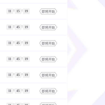
:
:
11
15
19
即将开始
:
:
11
45
19
即将开始
:
:
11
45
19
即将开始
:
:
11
45
19
即将开始
:
:
11
45
19
即将开始
:
:
11
45
19
即将开始
:
: