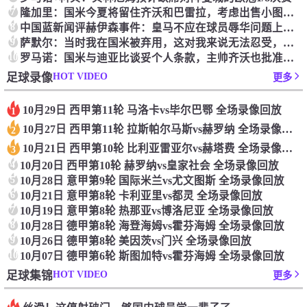
7
隆加里：国米今夏将留住齐沃和巴雷拉，考虑出售小图拉姆和恰20
8
中国蓝新闻评赫伊森事件：皇马不应在球员辱华问题上当鸵鸟
9
萨默尔：当时我在国米被弃用，这对我来说无法忍受，所以选择离队
10
罗马诺：国米与迪亚比谈妥个人条款，主帅齐沃也批准了这笔交易
HOT VIDEO
足球录像
更多
10月29日 西甲第11轮 马洛卡vs毕尔巴鄂 全场录像回放
1
10月27日 西甲第11轮 拉斯帕尔马斯vs赫罗纳 全场录像回放
2
10月21日 西甲第10轮 比利亚雷亚尔vs赫塔费 全场录像回放
3
4
10月20日 西甲第10轮 赫罗纳vs皇家社会 全场录像回放
5
10月28日 意甲第9轮 国际米兰vs尤文图斯 全场录像回放
6
10月21日 意甲第8轮 卡利亚里vs都灵 全场录像回放
7
10月19日 意甲第8轮 热那亚vs博洛尼亚 全场录像回放
8
10月28日 德甲第8轮 海登海姆vs霍芬海姆 全场录像回放
9
10月26日 德甲第8轮 美因茨vs门兴 全场录像回放
10
10月07日 德甲第6轮 斯图加特vs霍芬海姆 全场录像回放
HOT VIDEO
足球集锦
更多