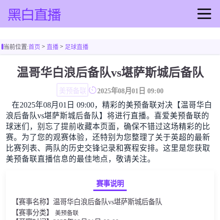
首页
>
>
当前位置:
首页
直播
足球直播
足球直播
篮球直播
温哥华白浪后备队vs堪萨斯城后备队
足球录像
美预备联
2025年08月01日 09:00
篮球录像
在2025年08月01日 09:00，精彩的美预备联对决【温哥华白
足球集锦
浪后备队vs堪萨斯城后备队】将进行直播。喜爱美预备联的
篮球集锦
球迷们，别忘了提前收藏本页面，确保不错过这场精彩的比
赛。为了您的观赛体验，还特别为您整理了关于英超的最新
足球新闻
比赛列表、两队的历史交锋记录和赛程安排。这里是您获取
篮球新闻
美预备联直播信息的最佳地点，敬请关注。
赛事说明
【赛事名称】温哥华白浪后备队vs堪萨斯城后备队
【赛事分类】
美预备联