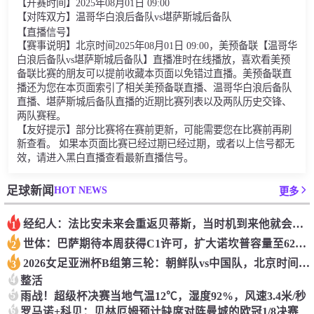
【开赛时间】2025年08月01日 09:00
【对阵双方】温哥华白浪后备队vs堪萨斯城后备队
【直播信号】
【赛事说明】北京时间2025年08月01日 09:00，美预备联【温哥华
白浪后备队vs堪萨斯城后备队】直播准时在线播放，喜欢看美预
备联比赛的朋友可以提前收藏本页面以免错过直播。美预备联直
播还为您在本页面索引了相关美预备联直播、温哥华白浪后备队
直播、堪萨斯城后备队直播的近期比赛列表以及两队历史交锋、
两队赛程。
【友好提示】部分比赛将在赛前更新，可能需要您在比赛前再刷
新查看。 如果本页面比赛已经过期已经过期，或者以上信号都无
效，请进入黑白直播查看最新直播信号。
HOT NEWS
足球新闻
更多
经纪人：法比安未来会重返贝蒂斯，当时机到来他就会有所行动
1
世体：巴萨期待本周获得C1许可，扩大诺坎普容量至62000人
2
2026女足亚洲杯B组第三轮：朝鲜队vs中国队，北京时间3月9日17:00
3
4
整活
5
雨战！超级杯决赛当地气温12℃，湿度92%，风速3.4米/秒
6
罗马诺+科贝：贝林厄姆预计缺席对阵曼城的欧冠1/8决赛