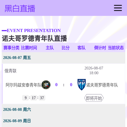
首页
足球直播
EVENT PRESENTATION
诺夫哥罗德青年队直播
篮球直播
足球录像
赛事分类
比赛时间
主队
比分
客队
倒计时
当前状态
篮球录像
2026-08-07 周五
足球集锦
2026-08-07
俄青联
篮球集锦
18:00
足球新闻
0
:
0
阿尔玛兹安泰青年队
诺夫哥罗德青年队
篮球新闻
:
:
9
17
37
即将开始
2026-08-08 周六
2026-08-09 周日