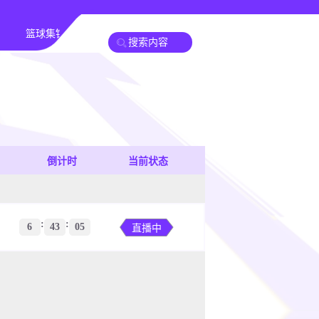
篮球集锦
足球新闻
篮球新闻
倒计时
当前状态
:
:
6
43
05
直播中