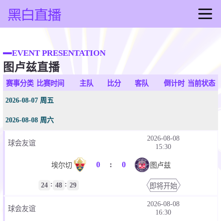
首页
足球直播
EVENT PRESENTATION
图卢兹直播
篮球直播
足球录像
赛事分类
比赛时间
主队
比分
客队
倒计时
当前状态
篮球录像
2026-08-07 周五
足球集锦
2026-08-08 周六
篮球集锦
2026-08-08
足球新闻
球会友谊
15:30
篮球新闻
0
:
0
埃尔切
图卢兹
:
:
24
48
29
即将开始
2026-08-08
球会友谊
16:30