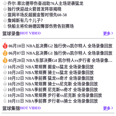
6
乔尔-恩比德带伤奋战助76人主场逆袭猛龙
7
独行侠迎战火箭首发阵容揭晓
8
篮网半场反超掘金暂时领先60-58
9
詹姆斯有几个儿子？
10
快船主将伦纳德因臀部伤势告别赛场
HOT VIDEO
篮球录像
更多
06月10日 NBA总决赛G2 独行侠vs凯尔特人 全场录像回放
1
06月07日 NBA总决赛G1 独行侠vs凯尔特人 全场录像回放
2
05月28日 NBA东部决赛G4 凯尔特人vs步行者 全场录像回放
3
4
10月29日 NBA常规赛 掘金vs猛龙 全场录像回放
5
10月24日 NBA常规赛 骑士vs猛龙 全场录像回放
6
10月12日 NBA季前赛 猛龙vs奇才 全场录像回放
7
10月29日 NBA常规赛 骑士vs尼克斯 全场录像回放
8
10月19日 NBA季前赛 尼克斯vs奇才 全场录像回放
9
10月26日 NBA常规赛 步行者vs尼克斯 全场录像回放
10
10月11日 NBA季前赛 步行者vs骑士 全场录像回放
HOT VIDEO
篮球集锦
更多