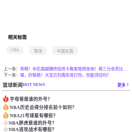
相关标签
CBA
篮球
中国女篮
上一条：
秀啊！布伦森脚踝终结将卡鲁索晃倒坐地！再三分杀死比赛（布伦森集锦）
下一条：
嚯，好魁梧！大宝贝刘禹彤背打你，你能顶住吗？
HOT NEWS
篮球新闻
更多
字母哥是谁的外号？
1
NBA历史总得分排名前十如何？
2
NBA21号球星有哪些？
3
4
NBA胖虎是谁的外号？
5
NBA进攻战术有哪些？