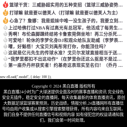
篮球干货：三威胁超实用的五种变招（篮球三威胁姿势动作要领口诀）
1
打球嘛 就是要以德芙人（打球嘛 就是要以德芙人为主）
2
心急了？詹娜：我是姐妹中唯一没生孩子的，我要立刻马上生孩子！（詹娜二胎）
3
4
上过哈佛打过NBA有过高光有总冠军，他活成了每男生梦想中的样子（哈佛出来的nba球员）
5
秀啊！布伦森脚踝终结将卡鲁索晃倒坐地！再三分杀死比赛（布伦森集锦）
6
可爱哈！轮休的李梦化身DJ和观众给队友助威（李梦表演视频）
7
嚯，好魁梧！大宝贝刘禹彤背打你，你能顶住吗？
8
这就是亿元先生的传球水准？戈贝尔发球直接相当于送给对手了！（戈贝尔十佳球）
9
“我梦里都扣不出这动作”（在梦里你还这么抠是不是过分了）
10
第一座乔丹杯获奖者！约基奇这表现实至名归！（乔丹 约克）
new elLoad(".model", { delay: 100 });
Copyright © 2024 黑白直播 版权所有
黑白直播24小时为广大球迷提供全面及时的赛事直播和资讯 完全绿色
安全无插件，稳定安全的直播网，每天收集最新的体育直播资讯，原创
大数据足球篮球赛果预测，历史战绩，情报分析,24直播网所有直播信
号均由用户收集或从搜索引擎搜索整理获得，所有内容均来自互联网，
我们自身不提供任何直播信号和视频内容 如有侵犯您的权益请通知我
们，我们会第一时间处理。