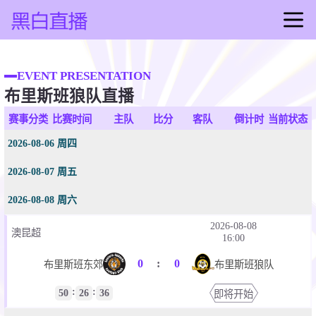
首页
足球直播
EVENT PRESENTATION
布里斯班狼队直播
篮球直播
足球录像
赛事分类
比赛时间
主队
比分
客队
倒计时
当前状态
篮球录像
2026-08-06 周四
足球集锦
2026-08-07 周五
篮球集锦
足球新闻
2026-08-08 周六
篮球新闻
2026-08-08
澳昆超
16:00
0
:
0
布里斯班东郊
布里斯班狼队
:
:
50
26
36
即将开始